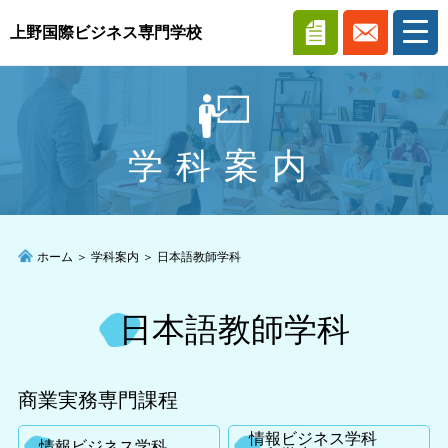
上野国際ビジネス専門学校
ホーム
学科案内
学科案内
入学案内
ホーム
＞
学科案内
＞
日本語教師学科
アクセス
日本語教師学科
学生寮
商業実務専門課程
情報ビジネス学科
情報ビジネス学科